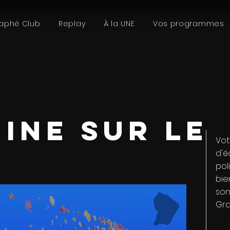
aphé Club
Replay
À la UNE
Vos programmes
INE SUR LE
Vot
d'é
pol
bie
son
Gra