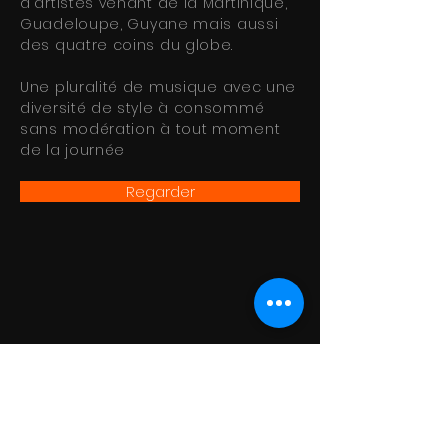
d'artistes venant de la Martinique,
Guadeloupe,
Guyane
mais aussi
des quatre coins du globe.
Une pluralité de
musique avec une
diversité de style à consommé
sans modération à tout moment
de la journée
Regarder