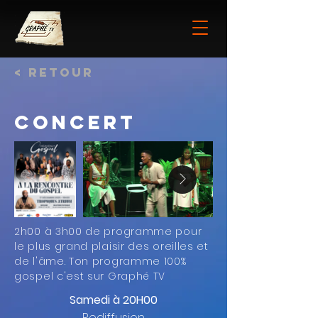
< Retour
Concert
2h00 à 3h00 de programme pour
le plus grand plaisir des oreilles et
de l'âme. Ton programme 100%
gospel c'est sur Graphé TV
Samedi à 20H00
Rediffusion